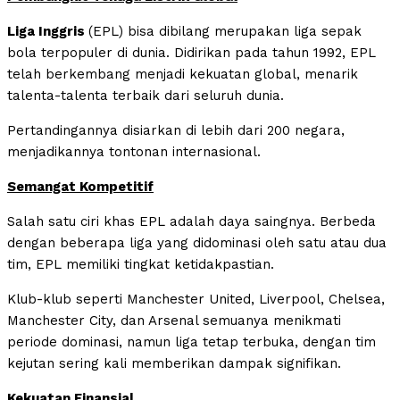
Liga Inggris
(EPL) bisa dibilang merupakan liga sepak
bola terpopuler di dunia. Didirikan pada tahun 1992, EPL
telah berkembang menjadi kekuatan global, menarik
talenta-talenta terbaik dari seluruh dunia.
Pertandingannya disiarkan di lebih dari 200 negara,
menjadikannya tontonan internasional.
Semangat Kompetitif
Salah satu ciri khas EPL adalah daya saingnya. Berbeda
dengan beberapa liga yang didominasi oleh satu atau dua
tim, EPL memiliki tingkat ketidakpastian.
Klub-klub seperti Manchester United, Liverpool, Chelsea,
Manchester City, dan Arsenal semuanya menikmati
periode dominasi, namun liga tetap terbuka, dengan tim
kejutan sering kali memberikan dampak signifikan.
Kekuatan Finansial