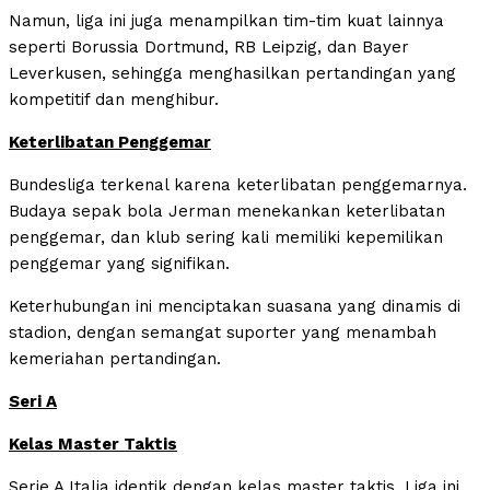
Namun, liga ini juga menampilkan tim-tim kuat lainnya
seperti Borussia Dortmund, RB Leipzig, dan Bayer
Leverkusen, sehingga menghasilkan pertandingan yang
kompetitif dan menghibur.
Keterlibatan Penggemar
Bundesliga terkenal karena keterlibatan penggemarnya.
Budaya sepak bola Jerman menekankan keterlibatan
penggemar, dan klub sering kali memiliki kepemilikan
penggemar yang signifikan.
Keterhubungan ini menciptakan suasana yang dinamis di
stadion, dengan semangat suporter yang menambah
kemeriahan pertandingan.
Seri A
Kelas Master Taktis
Serie A Italia identik dengan kelas master taktis. Liga ini