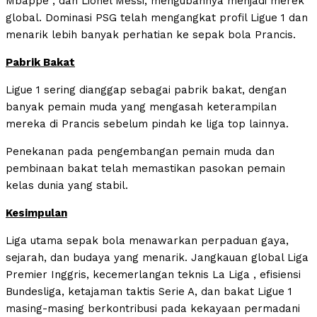
Mbappe , dan Lionel Messi, mengubahnya menjadi merek
global. Dominasi PSG telah mengangkat profil Ligue 1 dan
menarik lebih banyak perhatian ke sepak bola Prancis.
Pabrik Bakat
Ligue 1 sering dianggap sebagai pabrik bakat, dengan
banyak pemain muda yang mengasah keterampilan
mereka di Prancis sebelum pindah ke liga top lainnya.
Penekanan pada pengembangan pemain muda dan
pembinaan bakat telah memastikan pasokan pemain
kelas dunia yang stabil.
Kesimpulan
Liga utama sepak bola menawarkan perpaduan gaya,
sejarah, dan budaya yang menarik. Jangkauan global Liga
Premier Inggris, kecemerlangan teknis La Liga , efisiensi
Bundesliga, ketajaman taktis Serie A, dan bakat Ligue 1
masing-masing berkontribusi pada kekayaan permadani