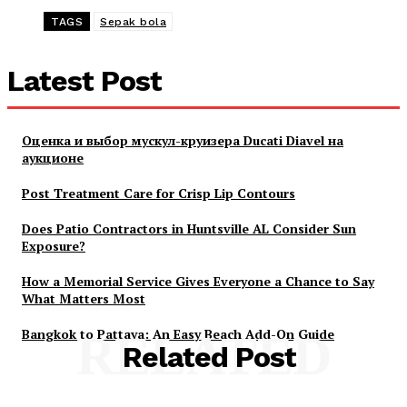
TAGS
Sepak bola
Latest Post
Оценка и выбор мускул-круизера Ducati Diavel на
аукционе
Post Treatment Care for Crisp Lip Contours
Does Patio Contractors in Huntsville AL Consider Sun
Exposure?
How a Memorial Service Gives Everyone a Chance to Say
What Matters Most
Bangkok to Pattaya: An Easy Beach Add-On Guide
RELATED
Related Post