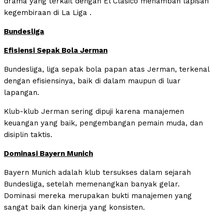
drama yang terkait dengan El Clásico menambah lapisan
kegembiraan di La Liga .
Bundesliga
Efisiensi Sepak Bola Jerman
Bundesliga, liga sepak bola papan atas Jerman, terkenal
dengan efisiensinya, baik di dalam maupun di luar
lapangan.
Klub-klub Jerman sering dipuji karena manajemen
keuangan yang baik, pengembangan pemain muda, dan
disiplin taktis.
Dominasi Bayern Munich
Bayern Munich adalah klub tersukses dalam sejarah
Bundesliga, setelah memenangkan banyak gelar.
Dominasi mereka merupakan bukti manajemen yang
sangat baik dan kinerja yang konsisten.