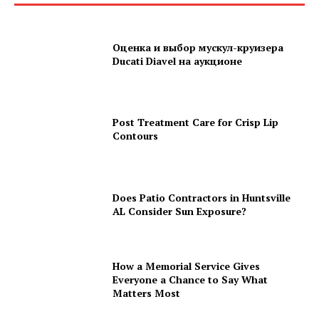
Оценка и выбор мускул-круизера
Ducati Diavel на аукционе
Post Treatment Care for Crisp Lip
Contours
Does Patio Contractors in Huntsville
AL Consider Sun Exposure?
How a Memorial Service Gives
Everyone a Chance to Say What
Matters Most