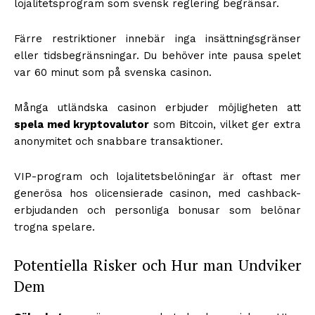
lojalitetsprogram som svensk reglering begränsar.
Färre restriktioner innebär inga insättningsgränser
eller tidsbegränsningar. Du behöver inte pausa spelet
var 60 minut som på svenska casinon.
Många utländska casinon erbjuder möjligheten att
spela med kryptovalutor
som Bitcoin, vilket ger extra
anonymitet och snabbare transaktioner.
VIP-program och lojalitetsbelöningar är oftast mer
generösa hos olicensierade casinon, med cashback-
erbjudanden och personliga bonusar som belönar
trogna spelare.
Potentiella Risker och Hur man Undviker
Dem