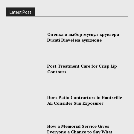
Latest Post
Оценка и выбор мускул-круизера
Ducati Diavel на аукционе
Post Treatment Care for Crisp Lip
Contours
Does Patio Contractors in Huntsville
AL Consider Sun Exposure?
How a Memorial Service Gives
Everyone a Chance to Say What