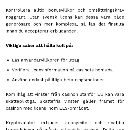
Kontrollera alltid bonusvillkor och omsättningskrav
noggrant. Utan svensk licens kan dessa vara både
generösare och mer komplexa, så läs det finstilta
innan du accepterar erbjudanden.
Viktiga saker att hålla koll på:
Läs användarvillkoren för uttag
Verifiera licensinformation på casinots hemsida
Använd endast pålitliga betalningsmetoder
Kom ihåg att vinster från casinon utanför EU kan vara
skattepliktiga. Skattefria vinster gäller främst för
casinon med licens inom EES-området.
Kryptovalutor erbjuder anonymitet och snabba
transaktioner på många utländska casinon. Detta kan