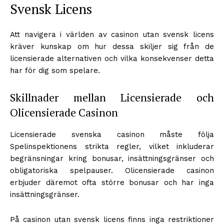
Svensk Licens
Att navigera i världen av casinon utan svensk licens
kräver kunskap om hur dessa skiljer sig från de
licensierade alternativen och vilka konsekvenser detta
har för dig som spelare.
Skillnader mellan Licensierade och
Olicensierade Casinon
Licensierade svenska casinon måste följa
Spelinspektionens strikta regler, vilket inkluderar
begränsningar kring bonusar, insättningsgränser och
obligatoriska spelpauser. Olicensierade casinon
erbjuder däremot ofta större bonusar och har inga
insättningsgränser.
På casinon utan svensk licens finns inga restriktioner