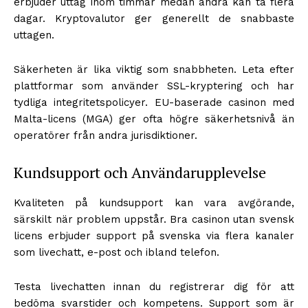
erbjuder uttag inom timmar medan andra kan ta flera
dagar. Kryptovalutor ger generellt de snabbaste
uttagen.
Säkerheten är lika viktig som snabbheten. Leta efter
plattformar som använder SSL-kryptering och har
tydliga integritetspolicyer. EU-baserade casinon med
Malta-licens (MGA) ger ofta högre säkerhetsnivå än
operatörer från andra jurisdiktioner.
Kundsupport och Användarupplevelse
Kvaliteten på kundsupport kan vara avgörande,
särskilt när problem uppstår. Bra casinon utan svensk
licens erbjuder support på svenska via flera kanaler
som livechatt, e-post och ibland telefon.
Testa livechatten innan du registrerar dig för att
bedöma svarstider och kompetens. Support som är