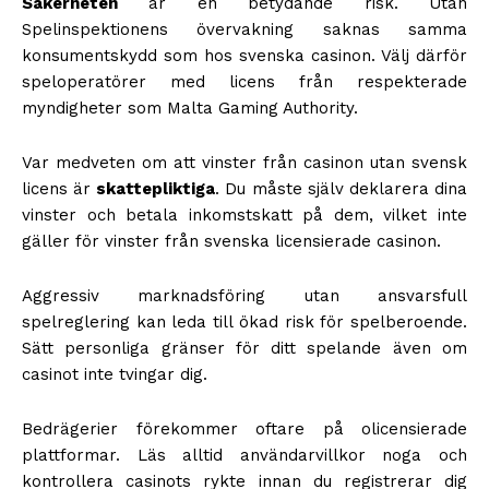
Säkerheten
är en betydande risk. Utan
Spelinspektionens övervakning saknas samma
konsumentskydd som hos svenska casinon. Välj därför
speloperatörer med licens från respekterade
myndigheter som Malta Gaming Authority.
Var medveten om att vinster från casinon utan svensk
licens är
skattepliktiga
. Du måste själv deklarera dina
vinster och betala inkomstskatt på dem, vilket inte
gäller för vinster från svenska licensierade casinon.
Aggressiv marknadsföring utan ansvarsfull
spelreglering kan leda till ökad risk för spelberoende.
Sätt personliga gränser för ditt spelande även om
casinot inte tvingar dig.
Bedrägerier förekommer oftare på olicensierade
plattformar. Läs alltid användarvillkor noga och
kontrollera casinots rykte innan du registrerar dig