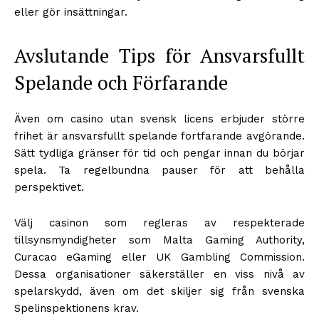
eller gör insättningar.
Avslutande Tips för Ansvarsfullt
Spelande och Förfarande
Även om casino utan svensk licens erbjuder större
frihet är ansvarsfullt spelande fortfarande avgörande.
Sätt tydliga gränser för tid och pengar innan du börjar
spela. Ta regelbundna pauser för att behålla
perspektivet.
Välj casinon som regleras av respekterade
tillsynsmyndigheter som Malta Gaming Authority,
Curacao eGaming eller UK Gambling Commission.
Dessa organisationer säkerställer en viss nivå av
spelarskydd, även om det skiljer sig från svenska
Spelinspektionens krav.