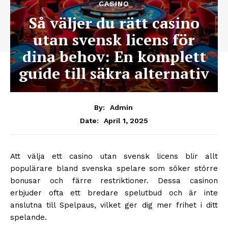
CASINO
Så väljer du rätt casino
utan svensk licens för
dina behov: En komplett
guide till säkra alternativ
By:
Admin
April 1, 2025
Date:
Att välja ett casino utan svensk licens blir allt
populärare bland svenska spelare som söker större
bonusar och färre restriktioner. Dessa casinon
erbjuder ofta ett bredare spelutbud och är inte
anslutna till Spelpaus, vilket ger dig mer frihet i ditt
spelande.