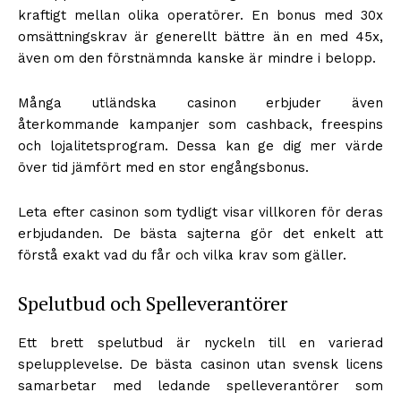
kraftigt mellan olika operatörer. En bonus med 30x
omsättningskrav är generellt bättre än en med 45x,
även om den förstnämnda kanske är mindre i belopp.
Många utländska casinon erbjuder även
återkommande kampanjer som cashback, freespins
och lojalitetsprogram. Dessa kan ge dig mer värde
över tid jämfört med en stor engångsbonus.
Leta efter casinon som tydligt visar villkoren för deras
erbjudanden. De bästa sajterna gör det enkelt att
förstå exakt vad du får och vilka krav som gäller.
Spelutbud och Spelleverantörer
Ett brett spelutbud är nyckeln till en varierad
spelupplevelse. De bästa casinon utan svensk licens
samarbetar med ledande spelleverantörer som