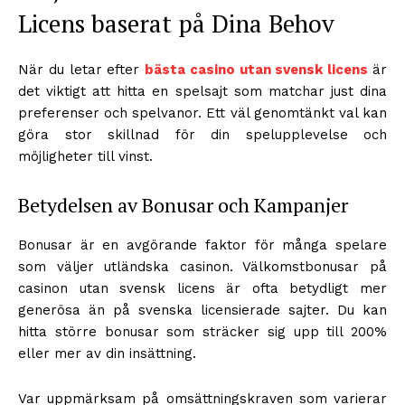
Licens baserat på Dina Behov
När du letar efter
bästa casino utan svensk licens
är
det viktigt att hitta en spelsajt som matchar just dina
preferenser och spelvanor. Ett väl genomtänkt val kan
göra stor skillnad för din spelupplevelse och
möjligheter till vinst.
Betydelsen av Bonusar och Kampanjer
Bonusar är en avgörande faktor för många spelare
som väljer utländska casinon. Välkomstbonusar på
casinon utan svensk licens är ofta betydligt mer
generösa än på svenska licensierade sajter. Du kan
hitta större bonusar som sträcker sig upp till 200%
eller mer av din insättning.
Var uppmärksam på omsättningskraven som varierar