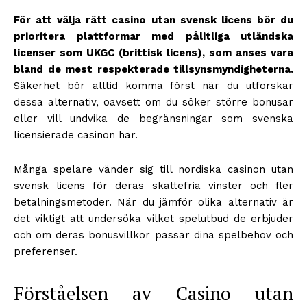
För att välja rätt casino utan svensk licens bör du
prioritera plattformar med pålitliga utländska
licenser som UKGC (brittisk licens), som anses vara
bland de mest respekterade tillsynsmyndigheterna.
Säkerhet bör alltid komma först när du utforskar
dessa alternativ, oavsett om du söker större bonusar
eller vill undvika de begränsningar som svenska
licensierade casinon har.
Många spelare vänder sig till nordiska casinon utan
svensk licens för deras skattefria vinster och fler
betalningsmetoder. När du jämför olika alternativ är
det viktigt att undersöka vilket spelutbud de erbjuder
och om deras bonusvillkor passar dina spelbehov och
preferenser.
Förståelsen av Casino utan