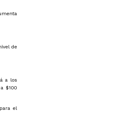
aumenta
nivel de
á a los
da $100
para el