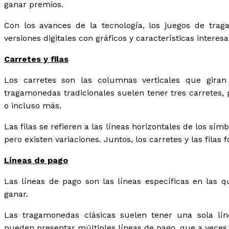
ganar premios.
Con los avances de la tecnología, los juegos de tr
versiones digitales con gráficos y características interesa
Carretes y filas
Los carretes son las columnas verticales que gira
tragamonedas tradicionales suelen tener tres carretes,
o incluso más.
Las filas se refieren a las líneas horizontales de los sí
pero existen variaciones. Juntos, los carretes y las fil
Líneas de pago
Las líneas de pago son las líneas específicas en las 
ganar.
Las tragamonedas clásicas suelen tener una sola l
pueden presentar múltiples líneas de pago, que a veces 