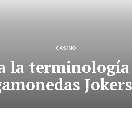
CASINO
 la terminología
gamonedas Jokers