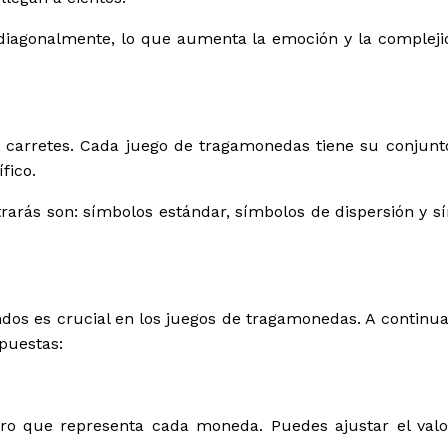
o diagonalmente, lo que aumenta la emoción y la compleji
 carretes. Cada juego de tragamonedas tiene su conjunt
fico.
rarás son: símbolos estándar, símbolos de dispersión y s
os es crucial en los juegos de tragamonedas. A continua
puestas:
ero que representa cada moneda. Puedes ajustar el valo