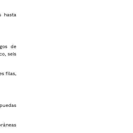
s hasta
egos de
o, seis
s filas,
 puedas
oráneas