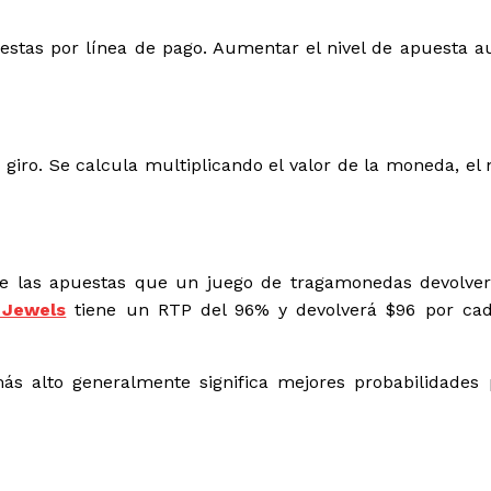
estas por línea de pago. Aumentar el nivel de apuesta 
giro. Se calcula multiplicando el valor de la moneda, el 
de las apuestas que un juego de tragamonedas devolver
 Jewels
tiene un RTP del 96% y devolverá $96 por ca
ás alto generalmente significa mejores probabilidades 