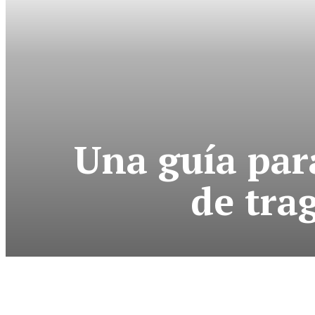
Una guía para
de tra