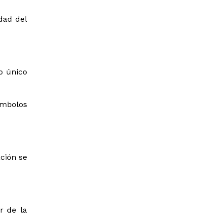
dad del
o único
ímbolos
ción se
r de la